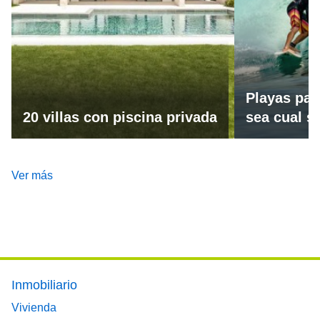
Playas par
20 villas con piscina privada
sea cual se
Ver más
Footer main menu
Inmobiliario
Vivienda