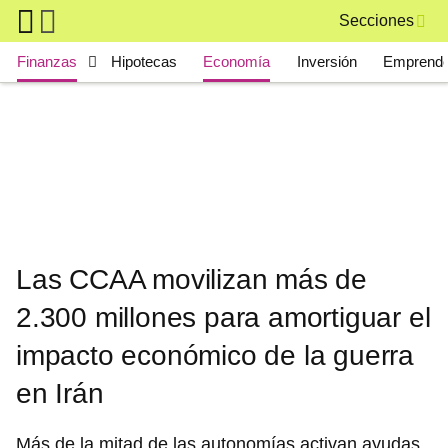
Skip to main content
Secciones
Main navigation
Finanzas
Hipotecas
Economía
Inversión
Emprende
Las CCAA movilizan más de
2.300 millones para amortiguar el
impacto económico de la guerra
en Irán
Más de la mitad de las autonomías activan ayudas