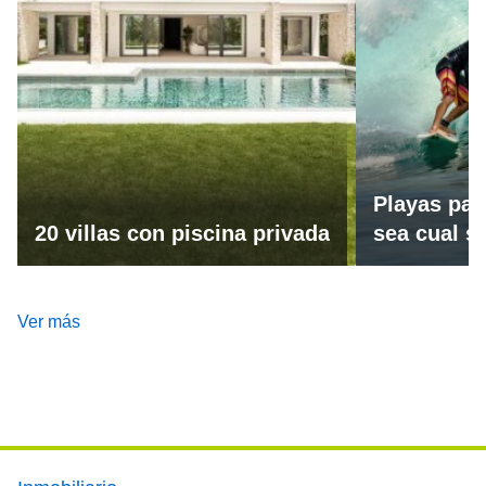
Playas par
20 villas con piscina privada
sea cual se
Ver más
Footer main menu