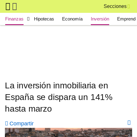
Skip to main content
Secciones
Main navigation
Finanzas
Hipotecas
Economía
Inversión
Emprende
La inversión inmobiliaria en
España se dispara un 141%
hasta marzo
Compartir