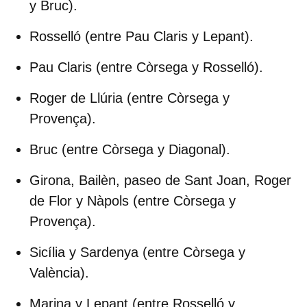
y Bruc).
Rosselló
(entre Pau Claris y Lepant).
Pau Claris
(entre Còrsega y Rosselló).
Roger de Llúria
(entre Còrsega y
Provença).
Bruc
(entre Còrsega y Diagonal).
Girona, Bailèn, paseo de Sant Joan, Roger
de Flor y Nàpols
(entre Còrsega y
Provença).
Sicília y Sardenya
(entre Còrsega y
València).
Marina y Lepant
(entre Rosselló y