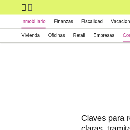
Skip to main content
Main navigation
Inmobiliario
Finanzas
Fiscalidad
Vacacion
Vivienda
Oficinas
Retail
Empresas
Con
Suelos
Activos alternativos
Claves para 
claras, tramit