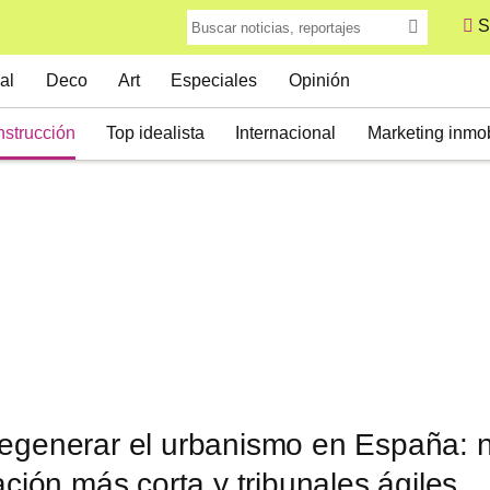
S
al
Deco
Art
Especiales
Opinión
strucción
Top idealista
Internacional
Marketing inmob
regenerar el urbanismo en España:
ación más corta y tribunales ágiles