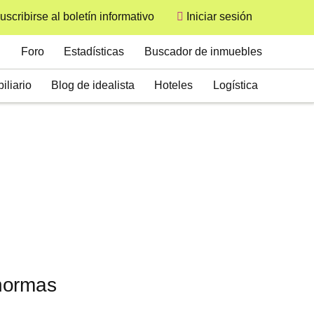
uscribirse al boletín informativo
Iniciar sesión
User
Secondary
Foro
Estadísticas
Buscador de inmuebles
iliario
Blog de idealista
Hoteles
Logística
 normas