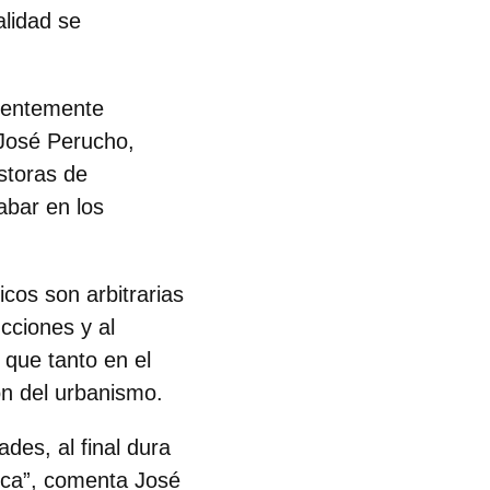
alidad se
cientemente
José Perucho,
storas de
abar en los
icos son arbitrarias
cciones y al
 que tanto en el
ón del urbanismo.
des, al final dura
dica”, comenta
José