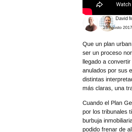
David M
25 Agosto 2017
Que un plan urbaní
ser un proceso nor
llegado a
convertir
anulados por sus e
distintas interpret
más claras, una tr
Cuando el
Plan Ge
por los tribunales
burbuja inmobiliari
podido frenar de 