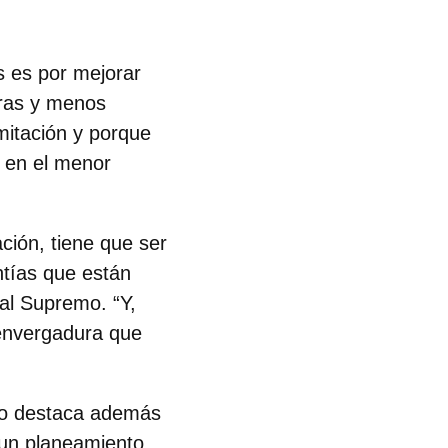
s es por mejorar
aras y menos
itación y porque
e en el menor
ción, tiene que ser
ntías que están
nal Supremo
. “Y,
 envergadura que
emo destaca además
 un planeamiento