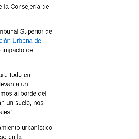
e la Consejería de
ribunal Superior de
ción Urbana de
e impacto de
bre todo en
llevan a un
emos al borde del
an un suelo, nos
ales”.
amiento urbanístico
se en la