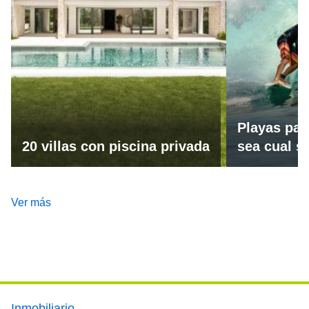
Playas par
20 villas con piscina privada
sea cual se
Ver más
Footer main menu
Inmobiliario