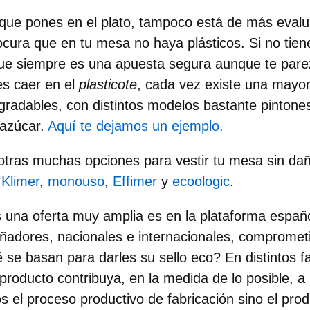
 que pones en el plato,
tampoco está de más evaluar
rocura que en tu mesa no haya plásticos. Si no tienes
que siempre es una apuesta segura aunque te pare
es caer en el
plasticote
, cada vez existe una mayor 
radables, con distintos modelos bastante pintones
azúcar.
Aquí te dejamos un ejemplo.
otras muchas opciones para
vestir tu mesa sin dañ
n
Klimer
,
monouso
,
Effimer
y
ecoologic
.
 una oferta muy amplia es en la
plataforma españ
eñadores, nacionales e internacionales, compromet
 se basan para darles su sello eco? En distintos f
roducto contribuya, en la medida de lo posible, a l
os el proceso productivo de fabricación sino el pr