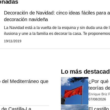
ionadas
Decoración de Navidad: cinco ideas fáciles para a
decoración navideña
La Navidad está a la vuelta de la esquina y sin duda una de
ilusiona y une a la familia es decorar la casa. Te proponemo
sencillos y útiles para sorprender a tus invitados a los que 
19/11/2019
seguro que daría el visto bueno.
Lo más destaca
 del Mediterráneo que
¿Por qué 
teorías d
Enrique Briz 
07/08/2026
 de Castilla-La
El castill