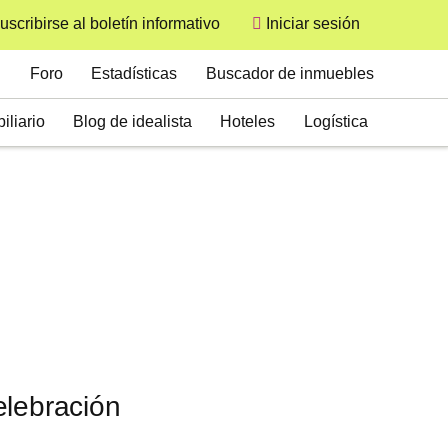
uscribirse al boletín informativo
Iniciar sesión
User
Secondary
Foro
Estadísticas
Buscador de inmuebles
iliario
Blog de idealista
Hoteles
Logística
elebración