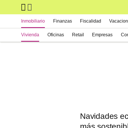
Skip to main content
Main navigation
Inmobiliario
Finanzas
Fiscalidad
Vacacion
Vivienda
Oficinas
Retail
Empresas
Con
Suelos
Activos alternativos
Navidades eco
más sostenib