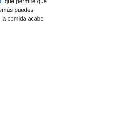
o
, que permite que
además puedes
e la comida acabe