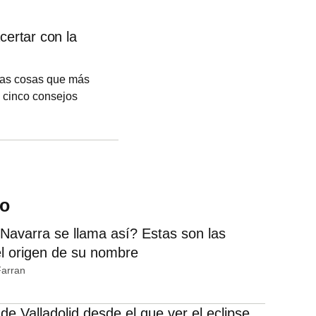
certar con la
 las cosas que más
s cinco consejos
un buen decorador
do
Navarra se llama así? Estas son las
el origen de su nombre
Farran
o de Valladolid desde el que ver el eclipse