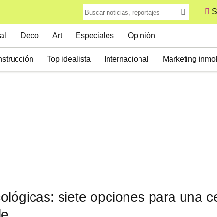
S
al
Deco
Art
Especiales
Opinión
strucción
Top idealista
Internacional
Marketing inmob
lógicas: siete opciones para una c
le