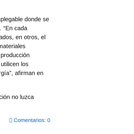
splegable donde se
…
“En cada
ados, en otros, el
materiales
 producción
tilicen los
rgía”, afirman en
ción no luzca
Comentarios: 0