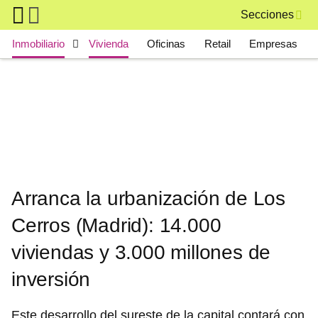
Skip to main content
Secciones
Main navigation
Inmobiliario
Vivienda
Oficinas
Retail
Empresas
Arranca la urbanización de Los
Cerros (Madrid): 14.000
viviendas y 3.000 millones de
inversión
Este desarrollo del sureste de la capital contará con