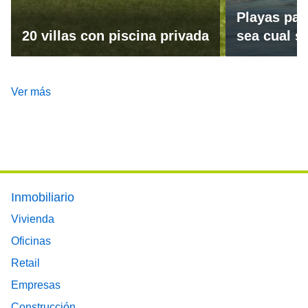
Playas par
20 villas con piscina privada
sea cual se
Ver más
Footer main menu
Inmobiliario
Vivienda
Oficinas
Retail
Empresas
Construcción