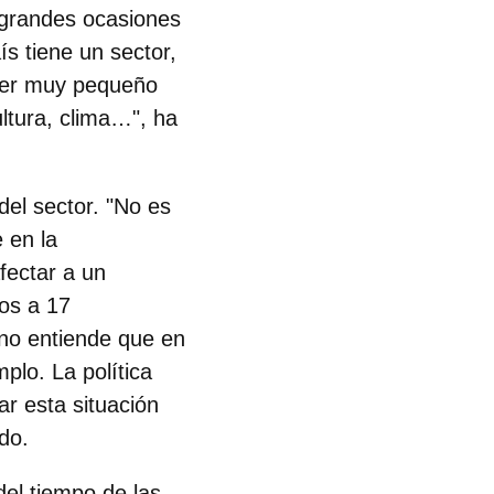
s grandes ocasiones
s tiene un sector,
iler muy pequeño
ltura, clima…", ha
del sector. "No es
 en la
fectar a un
os a 17
 no entiende que en
plo. La política
r esta situación
ido.
del tiempo de las