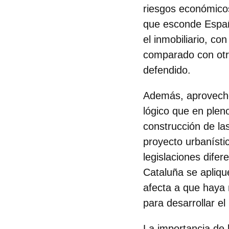
riesgos económicos
que esconde España
el inmobiliario, c
comparado con otro
defendido.
Además, aprovechó 
lógico que en plen
construcción de la
proyecto urbanísti
legislaciones dife
Cataluña se aplique
afecta a que haya 
para desarrollar e
La importancia de 