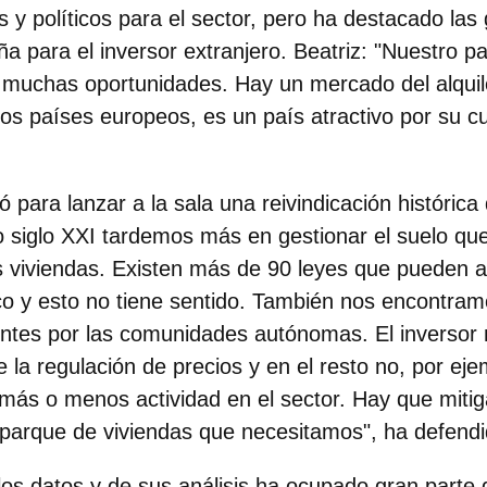
 y políticos para el sector, pero ha destacado la
 para el inversor extranjero. Beatriz: "Nuestro paí
on muchas oportunidades. Hay un mercado del alqu
s países europeos, es un país atractivo por su cu
para lanzar a la sala una reivindicación histórica 
o siglo XXI
tardemos más en gestionar el suelo que
s viviendas.
Existen más de 90 leyes que pueden a
co y esto no tiene sentido. También nos encontram
rentes por las comunidades autónomas. El inversor
 la regulación de precios y en el resto no, por ejem
más o menos actividad en el sector. Hay que mitiga
l parque de viviendas que necesitamos", ha defend
los datos y de sus análisis ha ocupado gran parte 