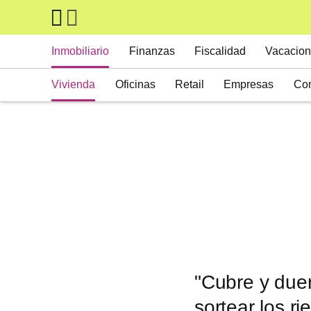
Skip to main content
Main navigation
Inmobiliario
Finanzas
Fiscalidad
Vacacion
Vivienda
Oficinas
Retail
Empresas
Con
Suelos
Activos alternativos
"Cubre y duer
sortear los ri