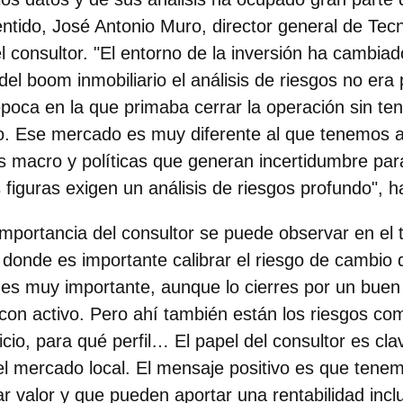
entido, José Antonio Muro, director general de Tec
el consultor. "El entorno de la inversión ha cambiad
el boom inmobiliario el análisis de riesgos no era p
poca en la que primaba cerrar la operación sin ten
do. Ese mercado es muy diferente al que tenemos
s macro y políticas que generan incertidumbre para 
 figuras
exigen un análisis de riesgos profundo"
, 
mportancia del consultor se puede observar en el tí
 donde es importante calibrar el riesgo de cambio 
es muy importante, aunque lo cierres por un buen 
on activo. Pero ahí también están los riesgos com
icio, para qué perfil… El papel del consultor es cl
el mercado local.
El mensaje positivo es que tenem
r valor
y que pueden aportar una rentabilidad incl