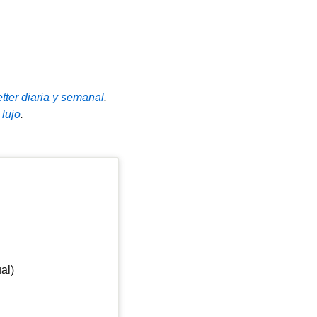
tter diaria y semanal
.
 lujo
.
al)