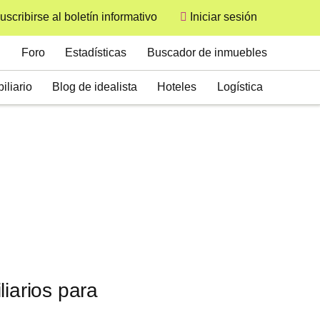
uscribirse al boletín informativo
Iniciar sesión
User
Secondary
Foro
Estadísticas
Buscador de inmuebles
iliario
Blog de idealista
Hoteles
Logística
iarios para