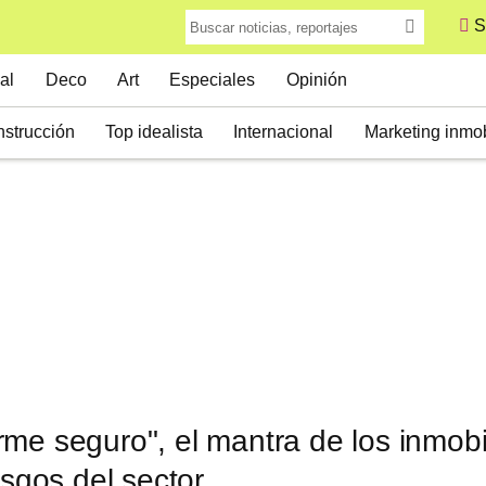
S
al
Deco
Art
Especiales
Opinión
strucción
Top idealista
Internacional
Marketing inmob
me seguro", el mantra de los inmobil
esgos del sector