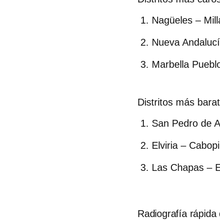
Nagüeles – Mil
Nueva Andaluc
Marbella Puebl
Distritos más bara
San Pedro de A
Elviria – Cabop
Las Chapas – E
Radiografía rápida 