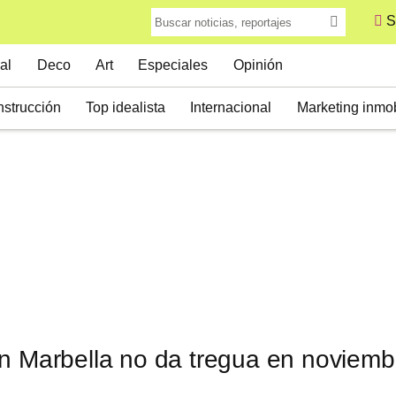
S
al
Deco
Art
Especiales
Opinión
strucción
Top idealista
Internacional
Marketing inmob
n Marbella no da tregua en noviemb