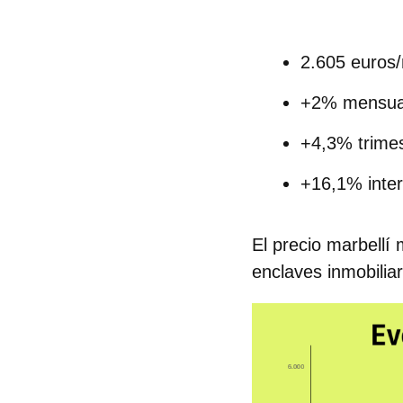
2.605 euros
+2% mensua
+4,3% trimes
+16,1% inte
El precio marbellí
enclaves inmobilia