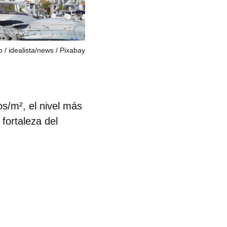
o
idealista/news / Pixabay
os/m²
, el nivel más
 fortaleza del