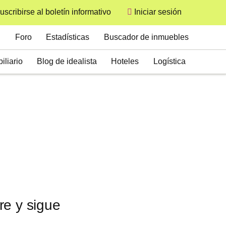
uscribirse al boletín informativo
Iniciar sesión
User
Secondary
Foro
Estadísticas
Buscador de inmuebles
iliario
Blog de idealista
Hoteles
Logística
re y sigue