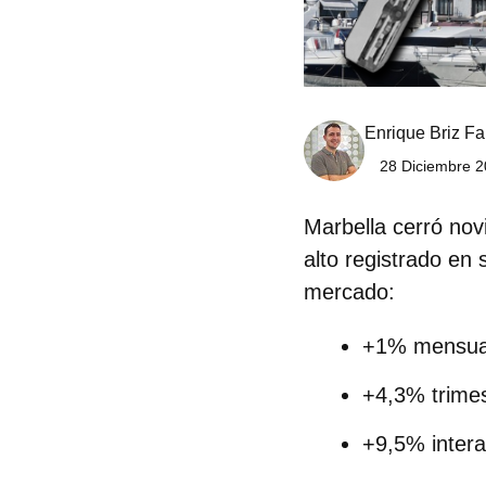
Enrique Briz Fa
28 Diciembre 2
Marbella cerró no
alto registrado en 
mercado:
+1% mensua
+4,3% trimes
+9,5% intera