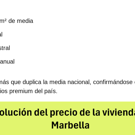
/m²
de media
l
tral
ranual
más que duplica
la media nacional, confirmándose
rios premium del país.