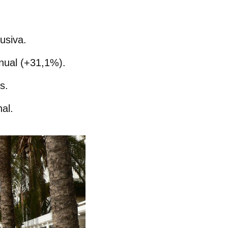
usiva.
nual (+31,1%).
s.
al.