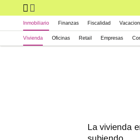
Skip to main content
Main navigation
Inmobiliario
Finanzas
Fiscalidad
Vacacion
Vivienda
Oficinas
Retail
Empresas
Con
Suelos
Activos alternativos
La vivienda e
subiendo