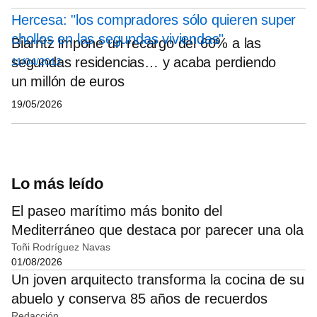
Hercesa: "los compradores sólo quieren super
chollos en las segundas viviendas"
Biarritz impone un recargo del 60% a las
segundas residencias… y acaba perdiendo
11/04/2012
un millón de euros
19/05/2026
Lo más leído
El paseo marítimo más bonito del
Mediterráneo que destaca por parecer una ola
Toñi Rodríguez Navas
01/08/2026
Un joven arquitecto transforma la cocina de su
abuelo y conserva 85 años de recuerdos
Redacción