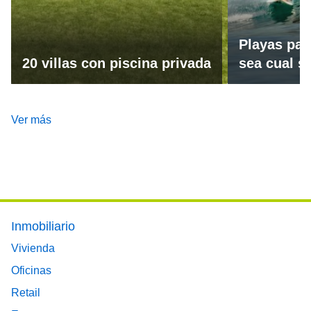
Playas par
20 villas con piscina privada
sea cual se
Ver más
Footer main menu
Inmobiliario
Vivienda
Oficinas
Retail