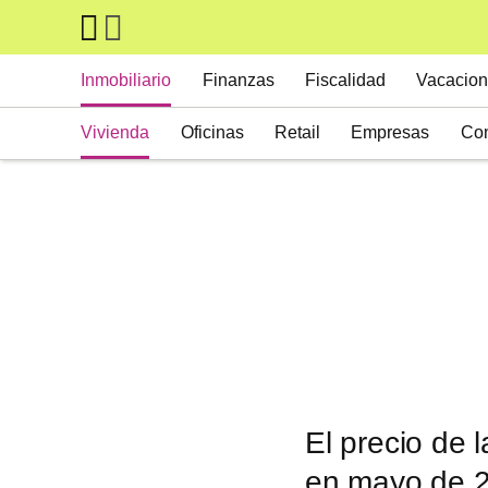
Skip to main content
Main navigation
Inmobiliario
Finanzas
Fiscalidad
Vacacion
Vivienda
Oficinas
Retail
Empresas
Con
Suelos
Activos alternativos
El precio de 
en mayo de 