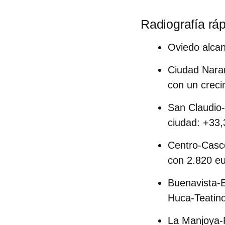
Radiografía ráp
Oviedo alcan
Ciudad Naran
con un creci
San Claudio-
ciudad: +33
Centro-Casco
con 2.820 eu
Buenavista-
Huca-Teatin
La Manjoya-