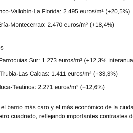
co-Vallobín-La Florida:
2.495 euros/m² (+20,5%)
Ería-Montecerrao:
2.470 euros/m² (+18,4%)
os
Parroquias Sur:
1.273 euros/m² (+12,3% interanua
Trubia-Las Caldas:
1.411 euros/m² (+33,3%)
uca-Teatinos:
2.271 euros/m² (+12,6%)
e el barrio más caro y el más económico de la ciud
etro cuadrado
, reflejando importantes contrastes 