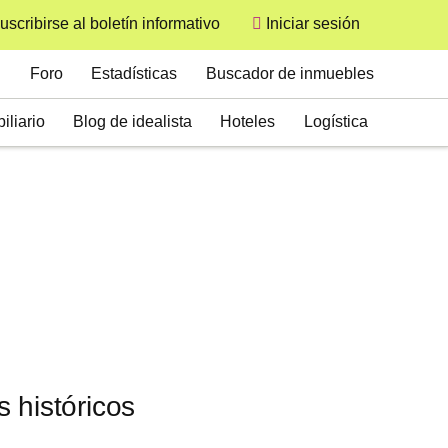
uscribirse al boletín informativo
Iniciar sesión
User
Secondary
Foro
Estadísticas
Buscador de inmuebles
iliario
Blog de idealista
Hoteles
Logística
 históricos