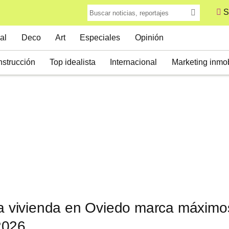
S
al
Deco
Art
Especiales
Opinión
strucción
Top idealista
Internacional
Marketing inmob
la vivienda en Oviedo marca máximos
2026