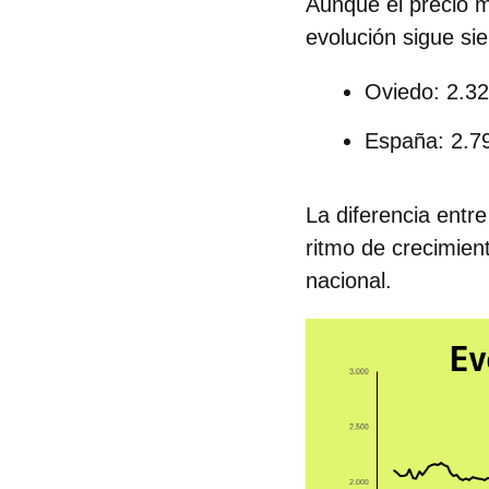
Aunque el precio 
evolución sigue si
Oviedo:
2.32
España:
2.79
La diferencia ent
ritmo de crecimient
nacional.