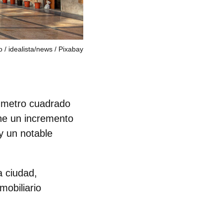
o
idealista/news / Pixabay
r metro cuadrado
one un incremento
 y un notable
a ciudad
,
mobiliario