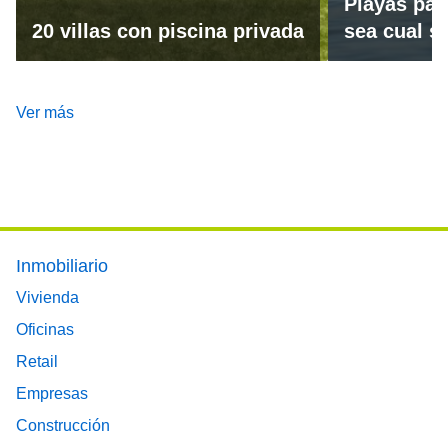
Playas par
20 villas con piscina privada
sea cual se
Ver más
Footer main menu
Inmobiliario
Vivienda
Oficinas
Retail
Empresas
Construcción