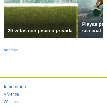
Playas par
20 villas con piscina privada
sea cual se
Ver más
Footer main menu
Inmobiliario
Vivienda
Oficinas