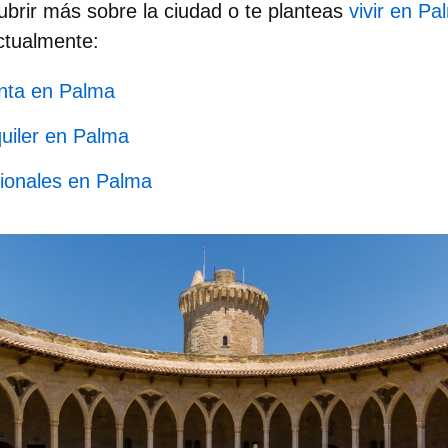
cubrir más sobre la ciudad o te planteas
vivir en Pa
actualmente:
nta en Palma
uiler en Palma
ionales en Palma