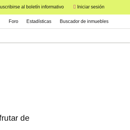
uscribirse al boletín informativo
Iniciar sesión
User
Secondary
Foro
Estadísticas
Buscador de inmuebles
frutar de