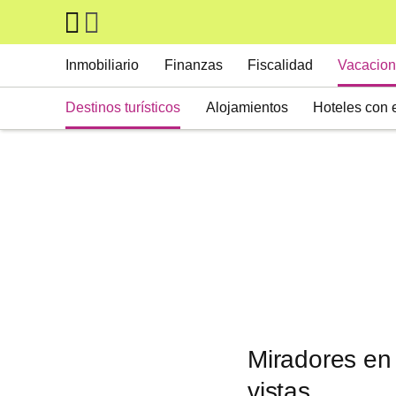
Skip to main content
Main navigation
Inmobiliario
Finanzas
Fiscalidad
Vacacion
Destinos turísticos
Alojamientos
Hoteles con 
Miradores en 
vistas