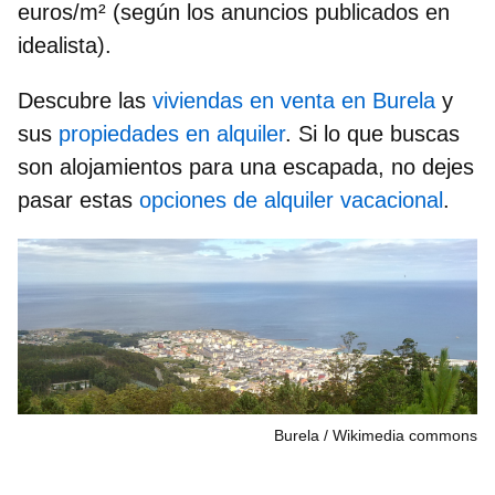
euros/m²
(según los anuncios publicados en
idealista).
Descubre las
viviendas en venta en Burela
y
sus
propiedades en alquiler
. Si lo que buscas
son alojamientos para una escapada, no dejes
pasar estas
opciones de alquiler vacacional
.
Burela
Wikimedia commons