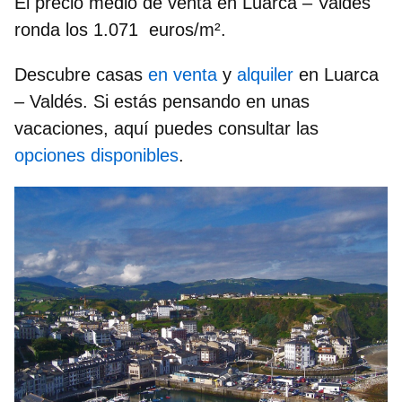
El precio medio de venta en Luarca – Valdés
ronda los
1.071 euros/m²
.
Descubre casas
en venta
y
alquiler
en Luarca
– Valdés. Si estás pensando en unas
vacaciones, aquí puedes consultar las
opciones disponibles
.