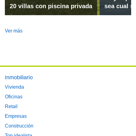
20 villas con piscina privada
sea cual se
Ver más
Footer main menu
Inmobiliario
Vivienda
Oficinas
Retail
Empresas
Construcción
Top idealista