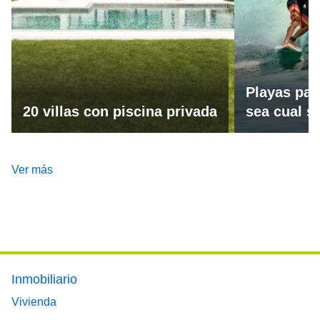
Playas par
20 villas con piscina privada
sea cual se
Ver más
Footer main menu
Inmobiliario
Vivienda