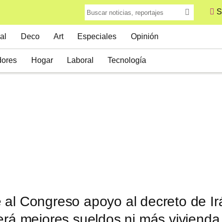
S
al
Deco
Art
Especiales
Opinión
ores
Hogar
Laboral
Tecnología
al Congreso apoyo al decreto de Irá
erá mejores sueldos ni más vivienda