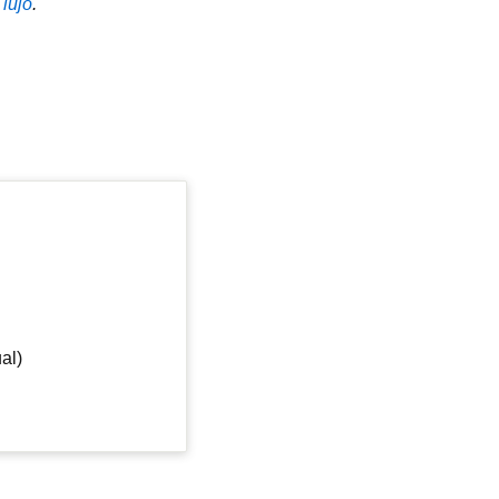
 lujo
.
al)