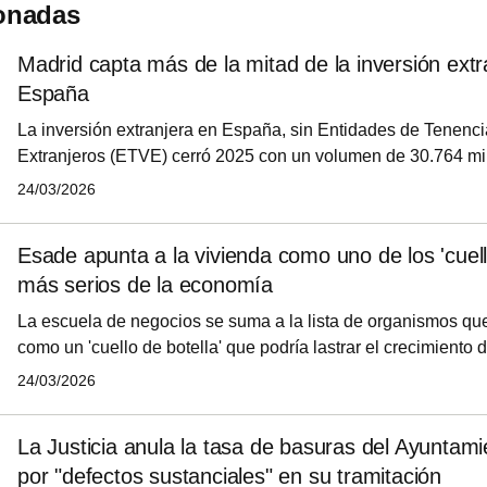
ionadas
Madrid capta más de la mitad de la inversión extr
España
La inversión extranjera en España, sin Entidades de Tenenci
Extranjeros (ETVE) cerró 2025 con un volumen de 30.764 mil
que arroja una caída interanual del 21,8%, según el Registro
24/03/2026
Extranjeras DataInvex de la Secretaría de Estado de Comerc
Esade apunta a la vivienda como uno de los 'cuell
más serios de la economía
La escuela de negocios se suma a la lista de organismos que
como un 'cuello de botella' que podría lastrar el crecimiento
española. Según explica Esade en un informe, el momento d
24/03/2026
que sufre el mercado de la vivienda "concentra riesgos econ
políticos a la vez". El documento incide en que esta situación
La Justicia anula la tasa de basuras del Ayuntam
consecuencias directas sobre la movilidad laboral, la capaci
por "defectos sustanciales" en su tramitación
talento y la cohesión soci