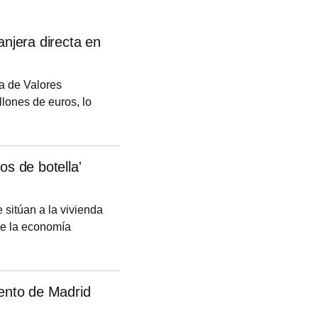
anjera directa en
a de Valores
lones de euros, lo
 de Inversiones
io.
os de botella'
 sitúan a la vivienda
 de la economía
e "estrangulamiento"
ómicos, sociales y
 "tiene
iento de Madrid
dad de atracción de