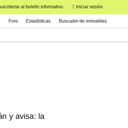
uscribirse al boletín informativo
Iniciar sesión
User
Secondary
Foro
Estadísticas
Buscador de inmuebles
n y avisa: la