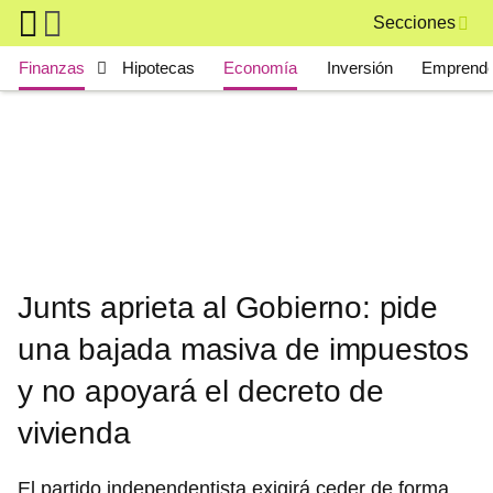
Skip to main content
Secciones
Main navigation
Finanzas
Hipotecas
Economía
Inversión
Emprende
Junts aprieta al Gobierno: pide
una bajada masiva de impuestos
y no apoyará el decreto de
vivienda
El partido independentista exigirá ceder de forma