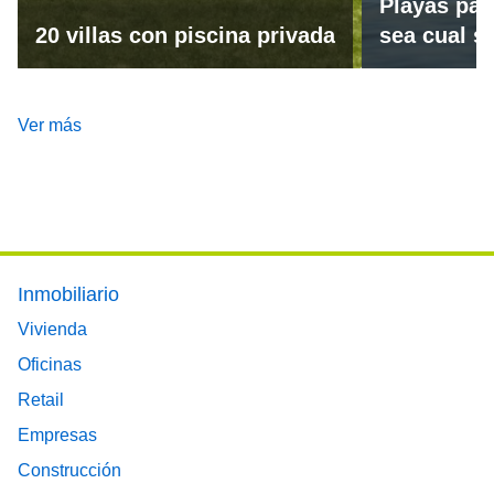
Playas par
20 villas con piscina privada
sea cual se
Ver más
Footer main menu
Inmobiliario
Vivienda
Oficinas
Retail
Empresas
Construcción