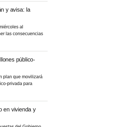
so y se pondrá en
n y avisa: la
00 habitantes, con
miércoles al
ner las consecuencias
 la incertidumbre del
 "viviendas más
 del Ejecutivo durante
llones público-
sición del Gobierno
un plan que movilizará
ico-privada para
bjetivo de que
 terminen en unos 6
rsión, 1.800 millones
 en vivienda y
lones en el futuro,
puestas del Gobierno