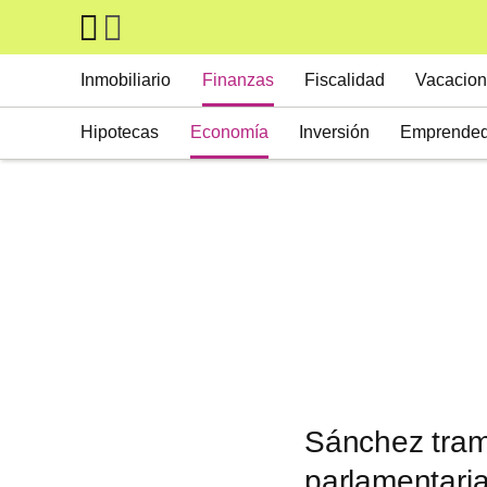
Skip to main content
Main navigation
Inmobiliario
Finanzas
Fiscalidad
Vacacion
Hipotecas
Economía
Inversión
Emprended
Sánchez tram
parlamentari