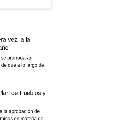
ra vez, a la
año
 se prorrogarán
 de que a lo largo de
ente y saque adelante
l ejercicio 2026. En
robó un acuerdo por el
Plan de Pueblos y
para 2026 de los
a la aprobación de
omisos en materia de
e se destinarán 160
 una financiación de