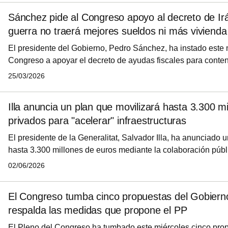
50 millones anuales para movilizar vivienda vacía o en desu
Sánchez pide al Congreso apoyo al decreto de Irá
marcha el Plan de Pueblos, para municipios de menos de 5.0
guerra no traerá mejores sueldos ni más vivienda
400 millones de eur
El presidente del Gobierno, Pedro Sánchez, ha instado este 
Congreso a apoyar el decreto de ayudas fiscales para conte
económicas del conflicto de Irán, al tiempo que ha avisado de
25/03/2026
conflicto y de que de él no saldrán ni "salarios más altos" ni
asequibles". "Esta es la verdadera tragedia", ha dicho el jefe
Illa anuncia un plan que movilizará hasta 3.300 mi
su intervención en el Congreso para rendir cuentas por la po
privados para "acelerar" infraestructuras
en relación
El presidente de la Generalitat, Salvador Illa, ha anunciado 
hasta 3.300 millones de euros mediante la colaboración públ
"acelerar" infraestructuras estratégicas de Cataluña, con el o
02/06/2026
proyectos que tardarían en finalizarse entre 20 y 25 años se
años. Durante su intervención, ha detallado que, de esta inve
El Congreso tumba cinco propuestas del Gobierno
se sacarán a concurso "inmediatamente" y los otros 1.500 mil
respalda las medidas que propone el PP
aunque no
El Pleno del Congreso ha tumbado este miércoles cinco pro