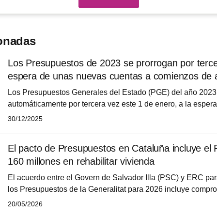
ionadas
Los Presupuestos de 2023 se prorrogan por terce
espera de unas nuevas cuentas a comienzos de 
Los Presupuestos Generales del Estado (PGE) del año 2023
automáticamente por tercera vez este 1 de enero, a la espera
la primera parte del año el Gobierno de Pedro Sánchez pres
30/12/2025
en las Cortes Generales unas nuevas cuentas públicas para e
el último Consejo de Ministros del año 2025, el Gobierno ap
El pacto de Presupuestos en Cataluña incluye el 
que se establecen los criterios de aplicación de la prórroga 
160 millones en rehabilitar vivienda
Presupuestos Ge
El acuerdo entre el Govern de Salvador Illa (PSC) y ERC par
los Presupuestos de la Generalitat para 2026 incluye compr
vivienda que impulsarán un plan de rehabilitación para el qu
20/05/2026
millones de euros anuales durante 3 años. Además, se abrirá