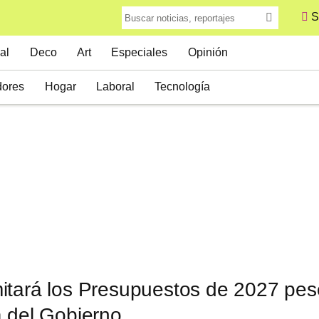
S
al
Deco
Art
Especiales
Opinión
ores
Hogar
Laboral
Tecnología
itará los Presupuestos de 2027 pese
a del Gobierno