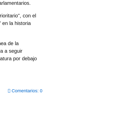
arlamentarios.
oritario", con el
en la historia
nea de la
va a seguir
latura por debajo
Comentarios: 0