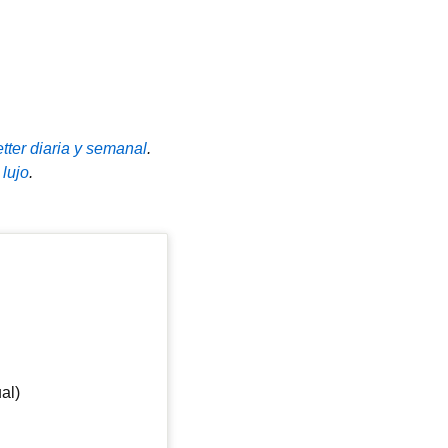
tter diaria y semanal
.
 lujo
.
al)