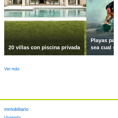
Playas par
20 villas con piscina privada
sea cual se
Ver más
Footer main menu
Inmobiliario
Vivienda