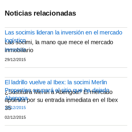
Noticias relacionadas
Las socimis lideran la inversión en el mercado
logístico
Las socimi, la mano que mece el mercado
inmobiliario
29/10/2015
29/12/2015
El ladrillo vuelve al Ibex: la socimi Merlin
Properties ocupará el sitio que ha dejado
¿Sustituirá Merlin a Abengoa? El mercado
Abengoa
apuesta por su entrada inmediata en el Ibex
35
10/12/2015
02/12/2015