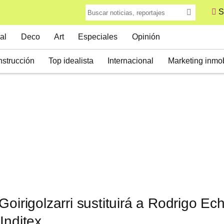
S
al
Deco
Art
Especiales
Opinión
strucción
Top idealista
Internacional
Marketing inmob
Goirigolzarri sustituirá a Rodrigo E
Inditex