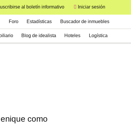
uscribirse al boletín informativo
Iniciar sesión
User
Secondary
Foro
Estadísticas
Buscador de inmuebles
iliario
Blog de idealista
Hoteles
Logística
chenique como