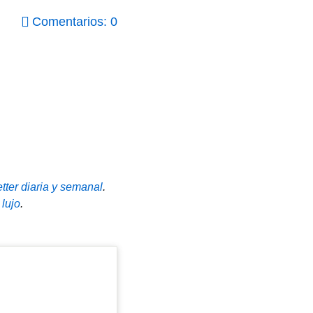
Comentarios: 0
tter diaria y semanal
.
 lujo
.