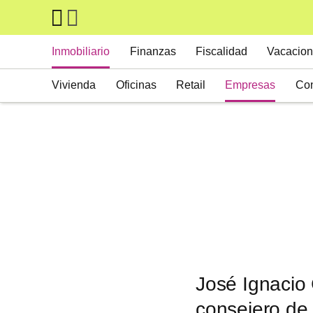
Skip to main content
Main navigation
Inmobiliario
Finanzas
Fiscalidad
Vacacion
Vivienda
Oficinas
Retail
Empresas
Con
Suelos
Activos alternativos
José Ignacio 
consejero de 