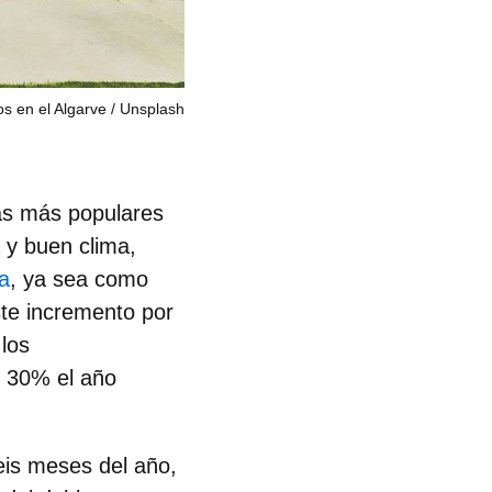
s en el Algarve
Unsplash
as más populares
 y buen clima,
a
, ya sea como
ste incremento por
 los
 30% el año
eis meses del año,