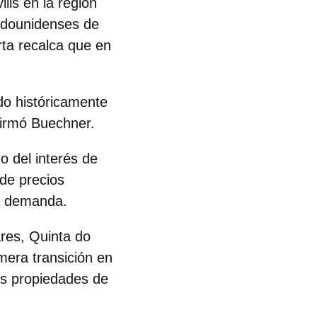
vills en la región
adounidenses de
rta recalca que en
do históricamente
firmó Buechner.
 del interés de
de precios
la demanda.
ares,
Quinta do
mera transición en
as propiedades de