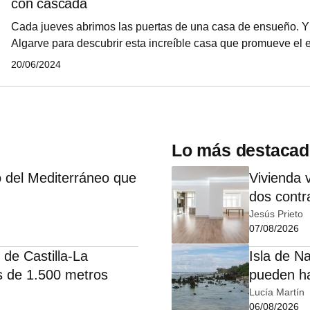
con cascada
Cada jueves abrimos las puertas de una casa de ensueño. Y 
Algarve para descubrir esta increíble casa que promueve el eq
entre sostenibilidad, lujo y naturaleza. Es una casa ecológi
20/06/2024
jardín, que incluye piscina, lago y hasta una cascada.
Lo más destaca
 del Mediterráneo que
Vivienda 
dos contra
Jesús Prieto
07/08/2026
 de Castilla-La
Isla de N
 de 1.500 metros
pueden ha
Lucía Martín
06/08/2026