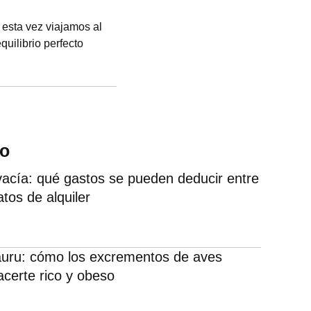
esta vez viajamos al
uilibrio perfecto
ca que cuenta con un
do
vacía: qué gastos se pueden deducir entre
tos de alquiler
auru: cómo los excrementos de aves
certe rico y obeso