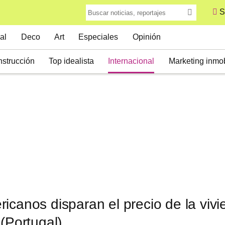
S
al
Deco
Art
Especiales
Opinión
strucción
Top idealista
Internacional
Marketing inmob
icanos disparan el precio de la vivi
 (Portugal)