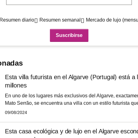
Resumen diario
Resumen semanal
Mercado de lujo (mensu
ionadas
Esta villa futurista en el Algarve (Portugal) está a
millones
En uno de los lugares más exclusivos del Algarve, exactamen
Mato Serrão, se encuentra una villa con un estilo futurista q
que ha aterrizado una nave espacial en el sur de Portugal. E
09/08/2024
de lujo está a la venta en idealista con un precio de 9 millon
Esta casa ecológica y de lujo en el Algarve esco