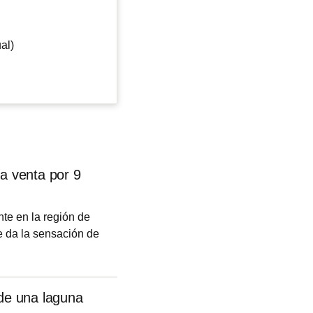
al)
 la venta por 9
te en la región de
ue da la sensación de
sta exclusiva vivienda
es de euros.
nde una laguna