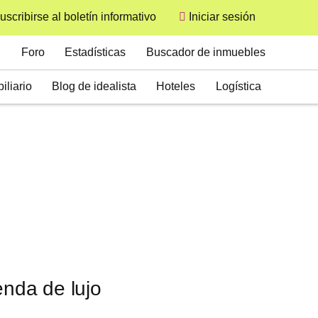
uscribirse al boletín informativo
Iniciar sesión
User
Secondary
Foro
Estadísticas
Buscador de inmuebles
iliario
Blog de idealista
Hoteles
Logística
enda de lujo