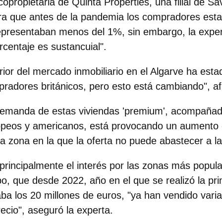
copropietaria de Quinta Properties
, una filial de Sa
ura que antes de la pandemia los compradores est
representaban
menos del 1%
, sin embargo, la expe
orcentaje es sustancuial".
ior del mercado inmobiliario en el Algarve ha esta
pradores
británicos
, pero esto está cambiando", a
demanda de estas viviendas 'premium', acompañado
ropeos y americanos, está provocando un aumento 
a zona en la que
la oferta no puede abastecer a 
rincipalmente el interés por las zonas más popul
bo
, que desde 2022, año en el que se realizó la pri
ba los 20 millones de euros
, "ya han vendido vari
recio", aseguró la experta.