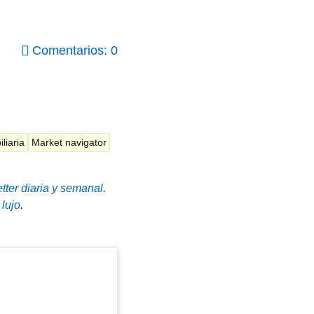
Comentarios: 0
liaria
Market navigator
tter diaria y semanal
.
 lujo
.