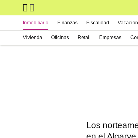
Skip to main content
Main navigation
Inmobiliario
Finanzas
Fiscalidad
Vacacion
Vivienda
Oficinas
Retail
Empresas
Con
Suelos
Activos alternativos
Los norteamer
en el Algarve