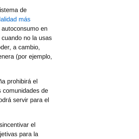
sistema de
alidad más
el autoconsumo en
a cuando no la usas
oder, a cambio,
enera (por ejemplo,
a prohibirá el
as comunidades de
odrá servir para el
incentivar el
etivas para la