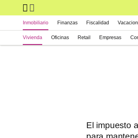
Skip to main content
Main navigation
Inmobiliario
Finanzas
Fiscalidad
Vacacion
Vivienda
Oficinas
Retail
Empresas
Con
Suelos
Activos alternativos
El impuesto a
para mantener