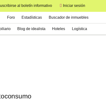
uscribirse al boletín informativo
Iniciar sesión
User
Secondary
Foro
Estadísticas
Buscador de inmuebles
iliario
Blog de idealista
Hoteles
Logística
autoconsumo