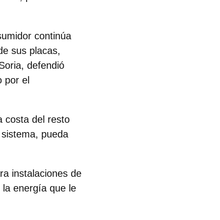
nsumidor continúa
de sus placas,
Soria
, defendió
 por el
 costa del resto
l sistema, pueda
a instalaciones de
 la energía que le