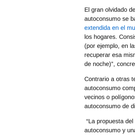
El gran olvidado d
autoconsumo se bas
extendida en el m
los hogares. Consi
(por ejemplo, en l
recuperar esa mism
de noche)”, concret
Contrario a otras 
autoconsumo compa
vecinos o polígonos
autoconsumo de di
“La propuesta del 
autoconsumo y una 