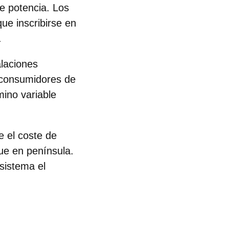
e potencia
. Los
e inscribirse en
.
alaciones
s consumidores de
ino variable
e el coste de
que en península.
 sistema el