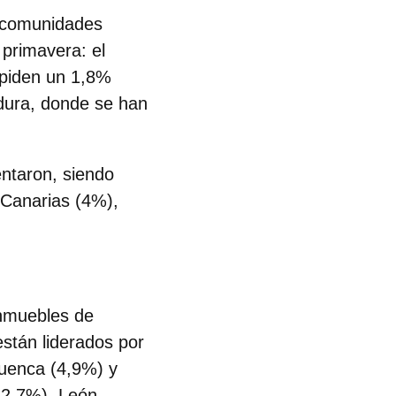
3 comunidades
 primavera: el
 piden un 1,8%
dura, donde se han
ntaron, siendo
 Canarias (4%),
nmuebles de
stán liderados por
Cuenca (4,9%) y
-2,7%), León