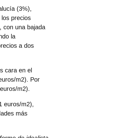
alucía (3%),
 los precios
, con una bajada
ndo la
precios a dos
s cara
en el
euros/m2). Por
 euros/m2).
1 euros/m2),
idades más