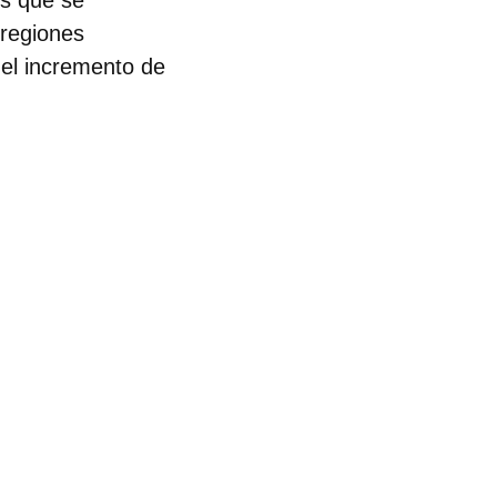
es que se
 regiones
el incremento de