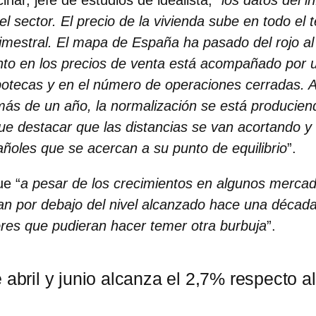
nar, jefe de estudios de idealista
, “
los datos del i
el sector. El precio de la vivienda sube en todo el te
rimestral. El mapa de España ha pasado del rojo al
nto en los precios de venta está acompañado por 
potecas y en el número de operaciones cerradas. 
ás de un año, la normalización se está producien
ue destacar que las distancias se van acortando 
añoles que se acercan a su punto de equilibrio
”.
ue “
a pesar de los crecimientos en algunos mercad
úan por debajo del nivel alcanzado hace una década
ores que pudieran hacer temer otra burbuja
”.
 abril y junio alcanza el 2,7% respecto a