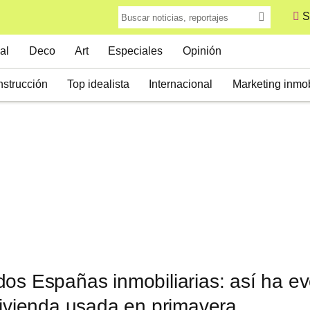
S
al
Deco
Art
Especiales
Opinión
strucción
Top idealista
Internacional
Marketing inmob
os Españas inmobiliarias: así ha ev
vivienda usada en primavera