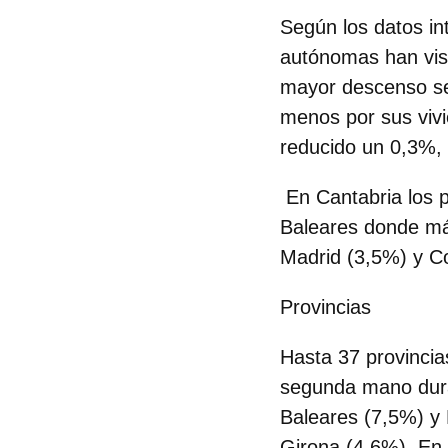
Según los datos in
autónomas han vist
mayor descenso se
menos por sus viv
reducido un 0,3%, 
En Cantabria los 
Baleares donde más
Madrid (3,5%) y C
Provincias
Hasta
37 provinci
segunda mano dura
Baleares (7,5%) y
Girona (4,6%). En 