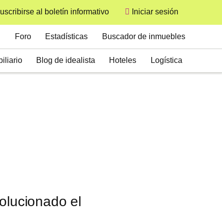
uscribirse al boletín informativo
Iniciar sesión
User
Secondary
Foro
Estadísticas
Buscador de inmuebles
iliario
Blog de idealista
Hoteles
Logística
olucionado el