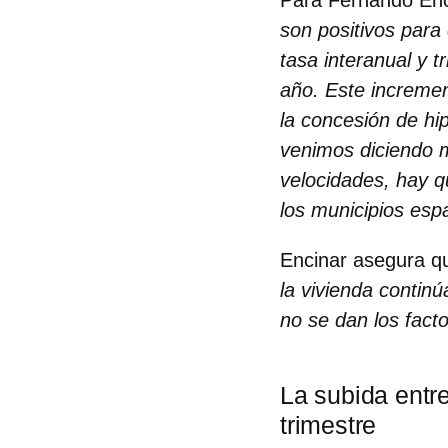
Para
Fernando Enci
son positivos para 
tasa interanual y t
año. Este increme
la concesión de hi
venimos diciendo m
velocidades, hay q
los municipios esp
Encinar asegura q
la vivienda contin
no se dan los fact
La subida entre
trimestre