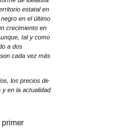
nforme de idealista
rritorio estatal en
 negro en el último
un crecimiento en
Aunque, tal y como
do a dos
y son cada vez más
os, los precios de
 y en la actualidad
l primer