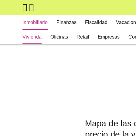
Skip to main content
Main navigation
Inmobiliario
Finanzas
Fiscalidad
Vacacion
Vivienda
Oficinas
Retail
Empresas
Con
Suelos
Activos alternativos
Mapa de las d
precio de la 