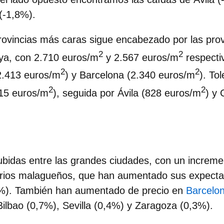
(-1,8%).
provincias más caras sigue encabezado por las pro
2
2
ya, con 2.710 euros/m
y 2.567 euros/m
respecti
2
2
2.413 euros/m
) y Barcelona (2.340 euros/m
). To
2
2
15 euros/m
), seguida por Ávila (828 euros/m
) y 
subidas entre las grandes ciudades,
con un increme
tarios malagueños, que han aumentado sus expecta
6%). También han aumentado de precio en
Barcelo
 Bilbao (0,7%), Sevilla (0,4%) y Zaragoza (0,3%).