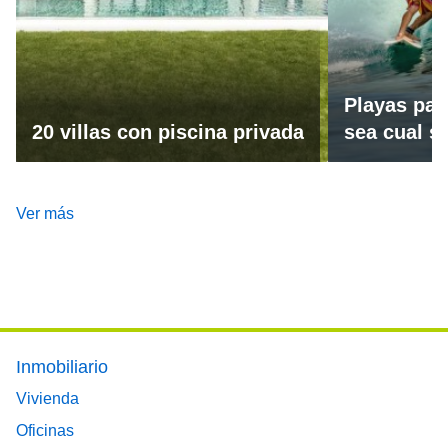
Playas par
20 villas con piscina privada
sea cual se
Ver más
Footer main menu
Inmobiliario
Vivienda
Oficinas