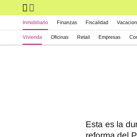
Skip to main content
Main navigation
Inmobiliario
Finanzas
Fiscalidad
Vacacion
Vivienda
Oficinas
Retail
Empresas
Con
Suelos
Activos alternativos
Esta es la du
reforma del