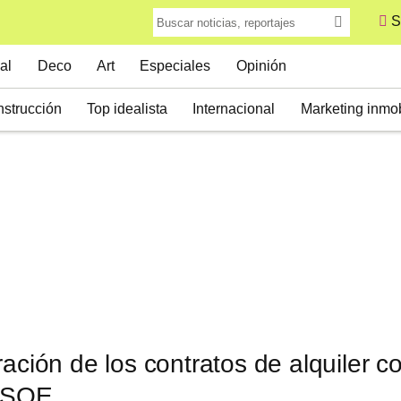
S
al
Deco
Art
Especiales
Opinión
strucción
Top idealista
Internacional
Marketing inmob
ración de los contratos de alquiler co
 PSOE