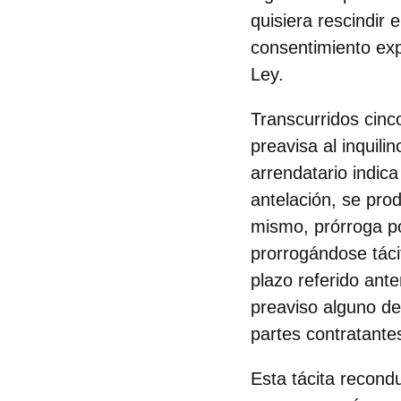
quisiera rescindir 
consentimiento exp
Ley.
Transcurridos cinc
preavisa al inquili
arrendatario indic
antelación, se prod
mismo, prórroga po
prorrogándose táci
plazo referido ant
preaviso alguno de 
partes contratante
Esta tácita recond