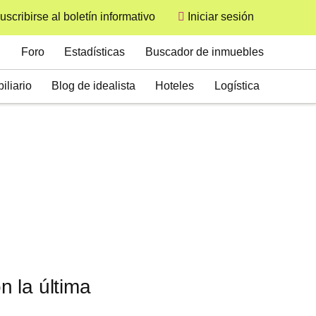
uscribirse al boletín informativo
Iniciar sesión
User
Secondary
Foro
Estadísticas
Buscador de inmuebles
iliario
Blog de idealista
Hoteles
Logística
n la última