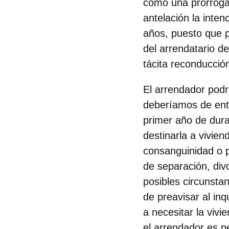
como una prórroga 
antelación la inten
años, puesto que p
del arrendatario d
tácita reconducció
El arrendador podr
deberíamos de ente
primer año de dura
destinarla a vivie
consanguinidad o p
de separación, div
posibles circunsta
de preavisar al in
a necesitar la viv
el arrendador es p