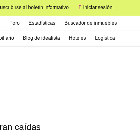
uscribirse al boletín informativo
Iniciar sesión
User
Secondary
Foro
Estadísticas
Buscador de inmuebles
iliario
Blog de idealista
Hoteles
Logística
tran caídas