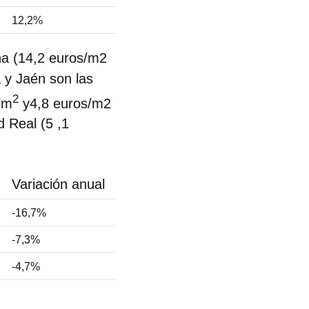
12,2%
na (14,2 euros/m2
 y Jaén son las
2
/m
y4,8 euros/m2
 Real (5 ,1
Variación anual
-16,7%
-7,3%
-4,7%