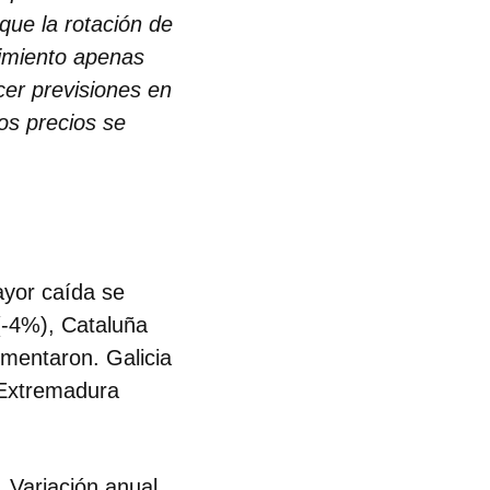
ue la rotación de
imiento apenas
cer previsiones en
los precios se
yor caída se
(-4%), Cataluña
mentaron. Galicia
, Extremadura
Variación anual