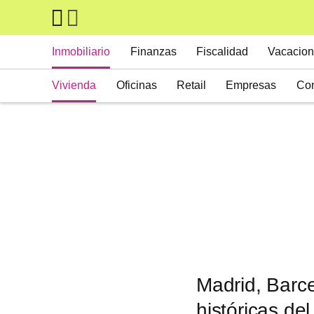
Skip to main content
Main navigation
Inmobiliario
Finanzas
Fiscalidad
Vacacion
Vivienda
Oficinas
Retail
Empresas
Con
Suelos
Activos alternativos
Madrid, Barce
históricas de