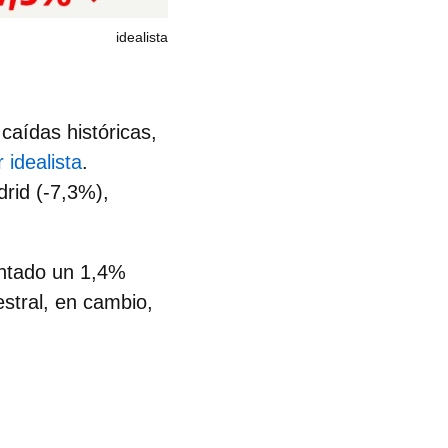
idealista
n
caídas históricas
,
 idealista
.
drid (-7,3%),
entado un 1,4%
stral, en cambio,