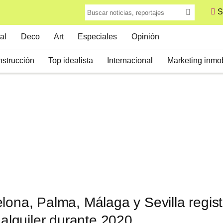
S
al
Deco
Art
Especiales
Opinión
strucción
Top idealista
Internacional
Marketing inmob
lona, Palma, Málaga y Sevilla regis
l alquiler durante 2020