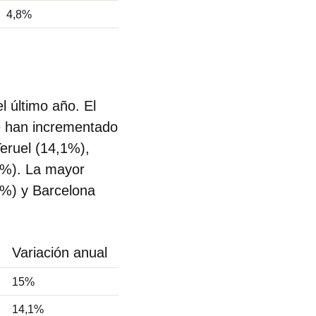
4,8%
l último año.
El
e han incrementado
eruel (14,1%),
7%). La mayor
3%) y Barcelona
Variación anual
15%
14,1%