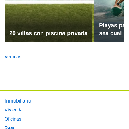
Playas par
20 villas con piscina privada
sea cual se
Ver más
Footer main menu
Inmobiliario
Vivienda
Oficinas
Retail