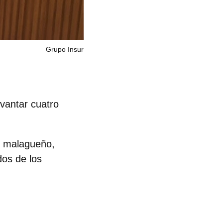
Grupo Insur
evantar
cuatro
al malagueño,
dos de los