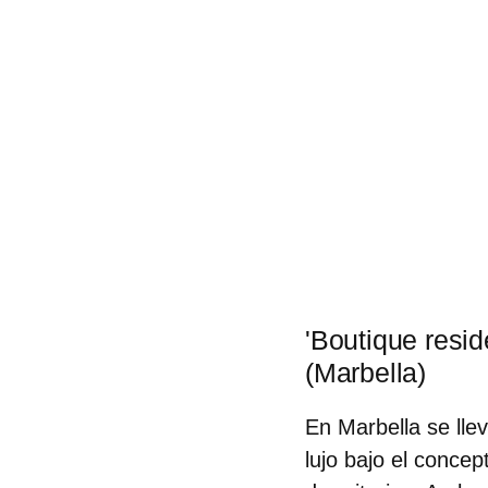
'Boutique resi
(Marbella)
En
Marbella
se lle
lujo
bajo el concep