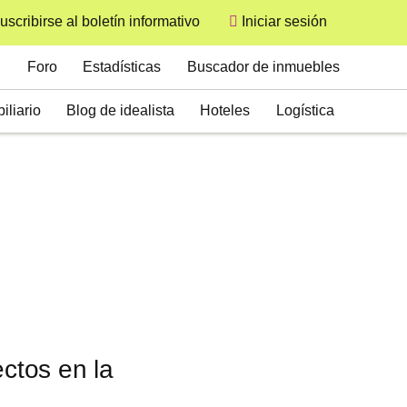
uscribirse al boletín informativo
Iniciar sesión
User
Secondary
Foro
Estadísticas
Buscador de inmuebles
iliario
Blog de idealista
Hoteles
Logística
ectos en la