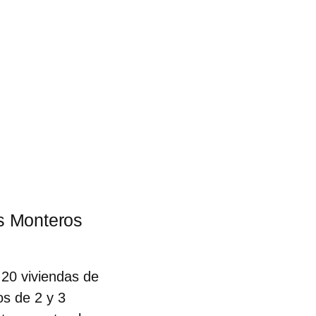
os Monteros
n
20 viviendas de
tos
de 2 y 3