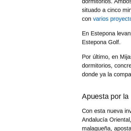
dormitorios. Amb
situado a cinco mi
con
varios proyec
En
Estepona
levan
Estepona Golf.
Por último, en
Mija
dormitorios, concr
donde ya la compa
Apuesta por la
Con esta nueva in
Andalucía Oriental
malagueña, apostan