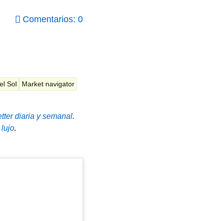
Comentarios: 0
l Sol
Market navigator
tter diaria y semanal
.
 lujo
.