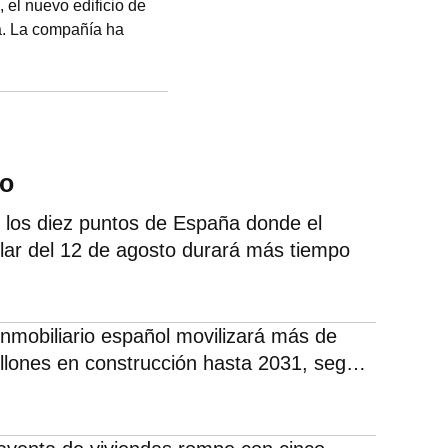
 el nuevo edificio de
a. La compañía ha
29 millones previstos
ximo año. El inmueble
a 750 trabajadores y
 e internacionales
do
 los diez puntos de España donde el
olar del 12 de agosto durará más tiempo
 inmobiliario español movilizará más de
llones en construcción hasta 2031, según