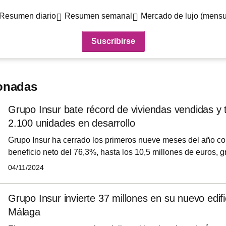
Resumen diario
Resumen semanal
Mercado de lujo (mensu
ionadas
Grupo Insur bate récord de viviendas vendidas y
2.100 unidades en desarrollo
Grupo Insur ha cerrado los primeros nueve meses del año c
beneficio neto del 76,3%, hasta los 10,5 millones de euros, g
comportamiento de todas las líneas de negocio, aunque en es
04/11/2024
y la patrimonial. La compañía ha confirmado un récord de vi
un trimestre y afirma que tiene preventas de más de 1.000 u
Grupo Insur invierte 37 millones en su nuevo edifi
septiembre, mientras que aglutina un banco de suelo para le
Málaga
viviendas, de las que 2.114 están en