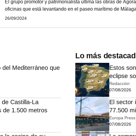
El grupo promotor y patrimonialista ultima las obras de Ágora,
oficinas que está levantando en el paseo marítimo de Málag
invertido 37 millones de euros en este proyecto, frente a los 
26/09/2024
inicialmente, y prevé que esté operativo a mediados del pró
cuenta con una superficie de 9.500 m2, tendrá capacidad par
está despertando el interés de grandes empresas nacionales
que b
Lo más destaca
 del Mediterráneo que
Estos son
eclipse s
Redacción
07/08/2026
 de Castilla-La
El sector
 de 1.500 metros
77.500 mi
EY
Europa Press
07/08/2026