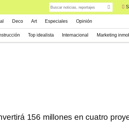
S
al
Deco
Art
Especiales
Opinión
strucción
Top idealista
Internacional
Marketing inmob
nvertirá 156 millones en cuatro proy