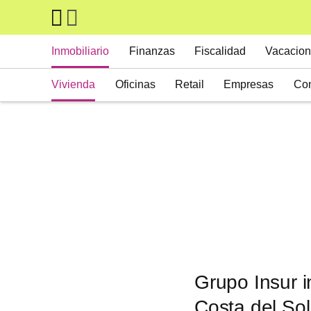
Skip to main content
Main navigation
Inmobiliario
Finanzas
Fiscalidad
Vacacion
Vivienda
Oficinas
Retail
Empresas
Con
Suelos
Activos alternativos
Grupo Insur i
Costa del Sol