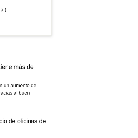
al)
 tiene más de
on un aumento del
racias al buen
pecial la residencial
viendas vendidas en
nidades hasta
cio de oficinas de
vantar 3.836