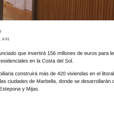
o
, 6:01
nciado que invertirá
156 millones de euros
para l
esidenciales en la
Costa del Sol
.
liaria construirá
más de 420 viviendas
en el litor
las ciudades de
Marbella
, donde se desarrollarán 
Estepona y Mijas
.