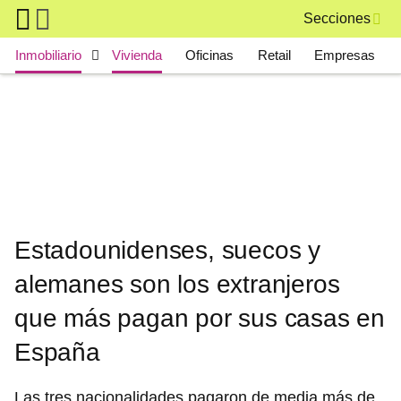
Skip to main content
Secciones
Main navigation
Inmobiliario
Vivienda
Oficinas
Retail
Empresas
Estadounidenses, suecos y
alemanes son los extranjeros
que más pagan por sus casas en
España
Las tres nacionalidades pagaron de media más de