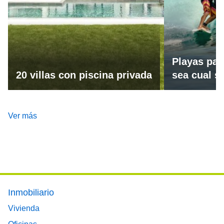
Playas par
20 villas con piscina privada
sea cual se
Ver más
Footer main menu
Inmobiliario
Vivienda