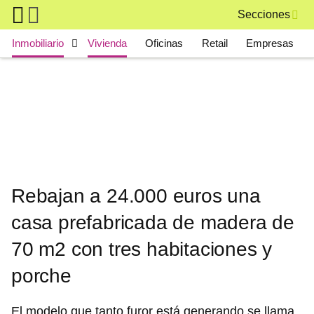
Skip to main content
Secciones
Main navigation
Inmobiliario
Vivienda
Oficinas
Retail
Empresas
Rebajan a 24.000 euros una
casa prefabricada de madera de
70 m2 con tres habitaciones y
porche
El modelo que tanto furor está generando se llama