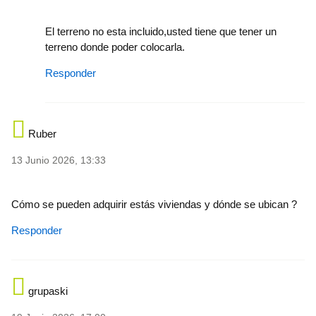
In reply to
Ve con el terreno tbm?
by
yaguilarllopis…
El terreno no esta incluido,usted tiene que tener un
terreno donde poder colocarla.
Responder
Ruber
13 Junio 2026, 13:33
Cómo se pueden adquirir estás viviendas y dónde se ubican ?
Responder
grupaski