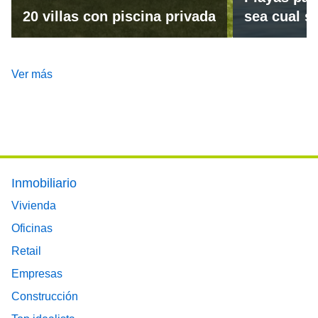
20 villas con piscina privada
sea cual se
Ver más
Footer main menu
Inmobiliario
Vivienda
Oficinas
Retail
Empresas
Construcción