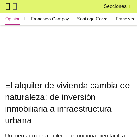
Skip to main content
Secciones
Main navigation
Opinión
Francisco Campoy
Santiago Calvo
Francisco 
El alquiler de vivienda cambia de
naturaleza: de inversión
inmobiliaria a infraestructura
urbana
Un mercado del alquiler que funciona bien facilita