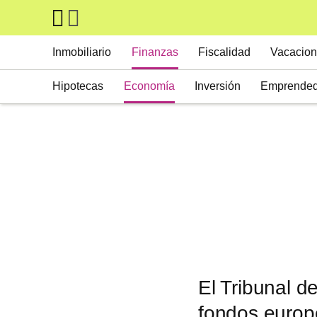
Skip to main content
Main navigation
Inmobiliario
Finanzas
Fiscalidad
Vacacion
Hipotecas
Economía
Inversión
Emprended
El Tribunal d
fondos europ