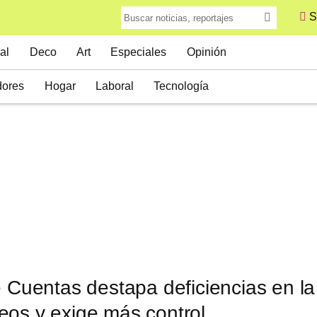
S
al
Deco
Art
Especiales
Opinión
ores
Hogar
Laboral
Tecnología
e Cuentas destapa deficiencias en la
eos y exige más control