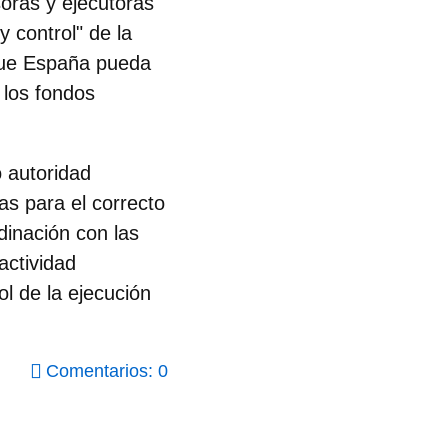
soras y ejecutoras
y control" de la
 que España pueda
 los fondos
 autoridad
ias
para el correcto
dinación con las
actividad
l de la ejecución
Comentarios: 0