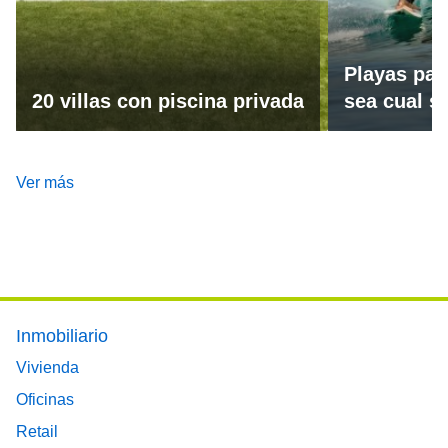
Playas par
20 villas con piscina privada
sea cual se
Ver más
Footer main menu
Inmobiliario
Vivienda
Oficinas
Retail