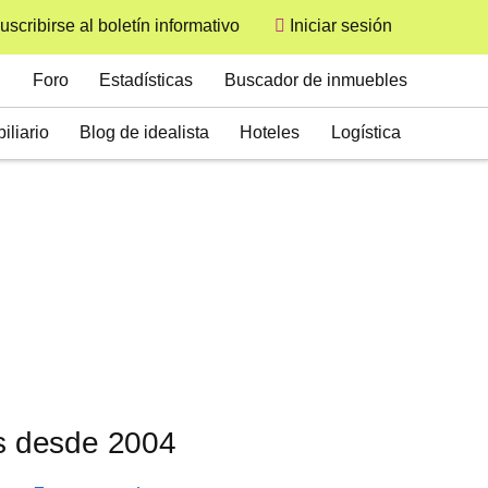
uscribirse al boletín informativo
Iniciar sesión
User
Secondary
Foro
Estadísticas
Buscador de inmuebles
iliario
Blog de idealista
Hoteles
Logística
os desde 2004