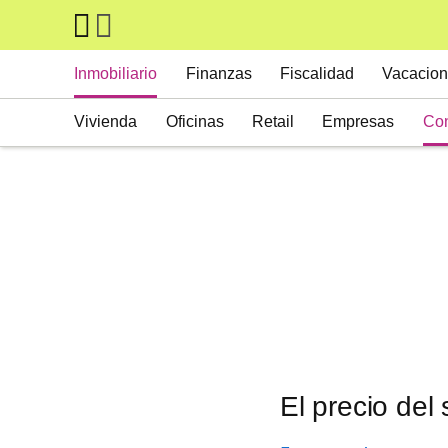
Skip to main content
Main navigation
Inmobiliario
Finanzas
Fiscalidad
Vacacion
Vivienda
Oficinas
Retail
Empresas
Con
Suelos
Activos alternativos
El precio del