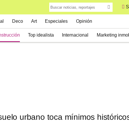
S
al
Deco
Art
Especiales
Opinión
strucción
Top idealista
Internacional
Marketing inmob
 suelo urbano toca mínimos históric