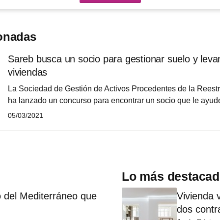
ionadas
Sareb busca un socio para gestionar suelo y leva
viviendas
La Sociedad de Gestión de Activos Procedentes de la Reest
ha lanzado un concurso para encontrar un socio que le ayud
cartera de suelos no finalistas. Sareb ha invitado a 12 empre
05/03/2021
encuentran consultoras, 'servicers' inmobiliarios y una constr
será quien se encargue de conseguir los permisos pertinente
12.000 viviendas en estos terrenos.
Lo más destaca
 del Mediterráneo que
Vivienda 
dos contra