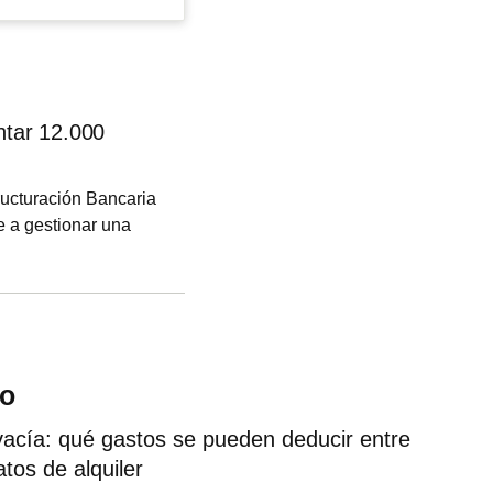
ntar 12.000
ructuración Bancaria
e a gestionar una
sas, entre las que se
uctora, y la elegida
s para levantar
do
vacía: qué gastos se pueden deducir entre
tos de alquiler