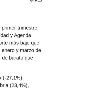
GTRES
 primer trimestre
lidad y Agenda
porte más bajo que
re enero y marzo de
d de barato que
a (-27,1%),
bria (23,4%),