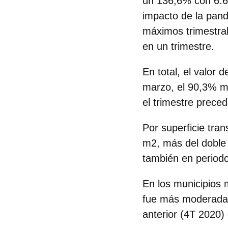
un 136,6% con 6.6
impacto de la pand
máximos trimestra
en un trimestre.
En total, el valor
marzo, el 90,3% m
el trimestre preced
Por superficie tra
m2, más del doble 
también en period
En los municipios
fue más moderada y
anterior (4T 2020