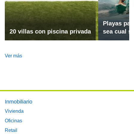
Playas par
20 villas con piscina privada
sea cual se
Ver más
Footer main menu
Inmobiliario
Vivienda
Oficinas
Retail