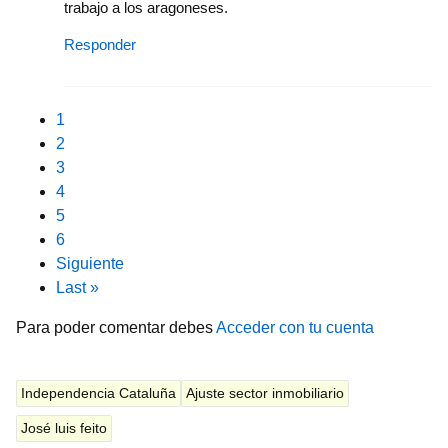
trabajo a los aragoneses.
Responder
Pagination
Current page
1
Page
2
Page
3
Page
4
Page
5
Page
6
Next page
Siguiente
Last page
Last »
Para poder comentar debes
Acceder con tu cuenta
Independencia Cataluña
Ajuste sector inmobiliario
José luis feito