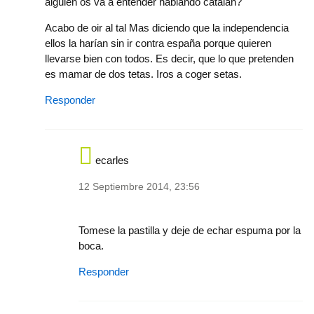
alguien os va a entender hablando catalán?
Acabo de oir al tal Mas diciendo que la independencia
ellos la harían sin ir contra españa porque quieren
llevarse bien con todos. Es decir, que lo que pretenden
es mamar de dos tetas. Iros a coger setas.
Responder
ecarles
12 Septiembre 2014, 23:56
In reply to
Lleváis mas de 30 años con la
by
perma
Tomese la pastilla y deje de echar espuma por la
boca.
Responder