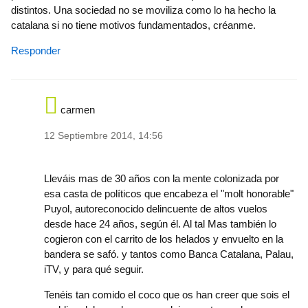
distintos. Una sociedad no se moviliza como lo ha hecho la
catalana si no tiene motivos fundamentados, créanme.
Responder
carmen
12 Septiembre 2014, 14:56
In reply to
Es difícil imaginar más
by
jordi-883
Lleváis mas de 30 años con la mente colonizada por
esa casta de políticos que encabeza el "molt honorable"
Puyol, autoreconocido delincuente de altos vuelos
desde hace 24 años, según él. Al tal Mas también lo
cogieron con el carrito de los helados y envuelto en la
bandera se safó. y tantos como Banca Catalana, Palau,
iTV, y para qué seguir.
Tenéis tan comido el coco que os han creer que sois el