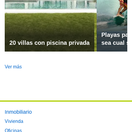
Playas par
20 villas con piscina privada
sea cual se
Ver más
Footer main menu
Inmobiliario
Vivienda
Oficinas