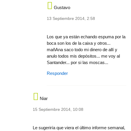
Gustavo
13 Septiembre 2014, 2:58
In reply to
Tomese la pastilla y deje de
by
ec
Los que ya están echando espuma por la
boca son los de la caixa y otros...
mañAna saco todo mi dinero de allí y
anulo todos mis depósitos... me voy al
Santander... por si las moscas...
Responder
Niar
15 Septiembre 2014, 10:08
In reply to
Lleváis mas de 30 años con la
by
perma
Le sugeriría que viera el último informe semanal,