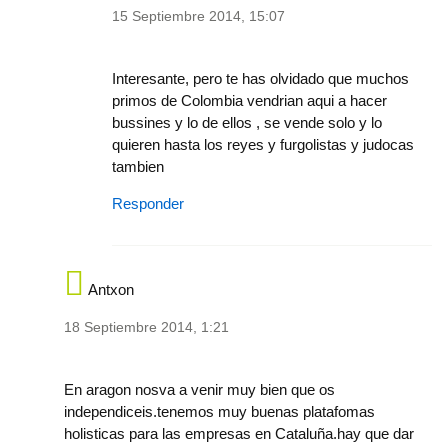
15 Septiembre 2014, 15:07
In reply to
Lleváis mas de 30 años con la
by
perma
Interesante, pero te has olvidado que muchos
primos de Colombia vendrian aqui a hacer
bussines y lo de ellos , se vende solo y lo
quieren hasta los reyes y furgolistas y judocas
tambien
Responder
Antxon
18 Septiembre 2014, 1:21
In reply to
Es difícil imaginar más
by
jordi-883
En aragon nosva a venir muy bien que os
independiceis.tenemos muy buenas platafomas
holisticas para las empresas en Cataluña.hay que dar