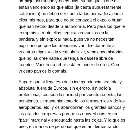
ombligo del mundo y no os dais cuenta que lo que os
están vendiendo es que ellos (la casta supuestamente
catalanista) no deben ser controlados por nadie ajeno a
ellos mismos, para que no se conozca el expolio brutal
que han hecho desde la autonomía. Pero para los que le
compráis la moto ellos seguirán envueltos en la
bandera, y sin explicar nada, pues ya no necesitan
explicarlo porque los mensajes van directamente a
vuestras tripas y a la vesícula biliar, vendiendo historias
que no las cree nadie que tenga la cabeza libre de
cuentos. Vuestro cerebro está en poder de ellos. Con
vuestro pan os lo comáis.
Espero que si llega eso de la independencia sea total y
absoluta: fuera de Europa, sin ejército, sin policía
profesional, con toda la sanidad por vuestra cuenta, las
pensiones, el mantenimiento de los ferrocarriles y de los
aeropuertos, etc. y os abandonrán los grandes bancos y
las grandes empresas porque os convertiríais en un
“pais” marginal y endeudado hasta las cejas. Y lo que es
peor, en manos de personas que están demostrando