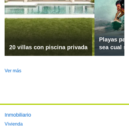
Playas par
20 villas con piscina privada
sea cual se
Ver más
Footer main menu
Inmobiliario
Vivienda