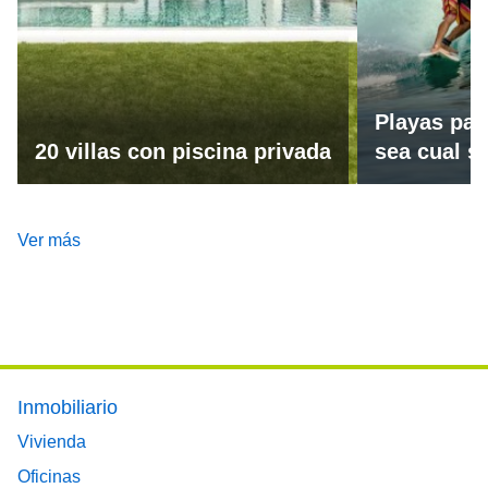
Playas par
20 villas con piscina privada
sea cual se
Ver más
Footer main menu
Inmobiliario
Vivienda
Oficinas