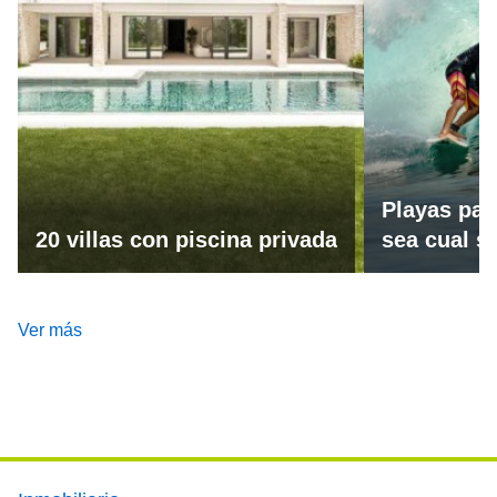
Playas par
20 villas con piscina privada
sea cual se
Ver más
Footer main menu