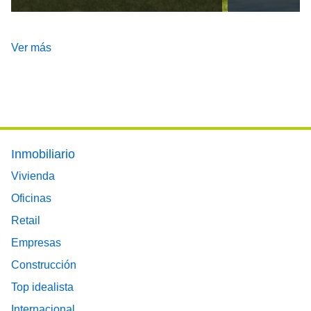
Ver más
Footer main menu
Inmobiliario
Vivienda
Oficinas
Retail
Empresas
Construcción
Top idealista
Internacional