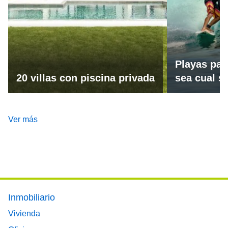
Playas par
20 villas con piscina privada
sea cual se
Ver más
Footer main menu
Inmobiliario
Vivienda