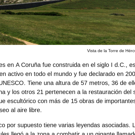
Vista de la Torre de Hérc
es
en
A Coruña
fue construida en el siglo I d.C., e
en activo en todo el mundo
y fue declarado en 200
UNESCO. Tiene una altura de 57 metros, 36 de ell
a y los otros 21 pertenecen a la restauración del s
que escultórico con más de 15 obras de importantes 
o al aire libre.
ico por supuesto tiene
varias leyendas asociadas
. 
ules
llegó a la zona a combatir a
un gigante llamad