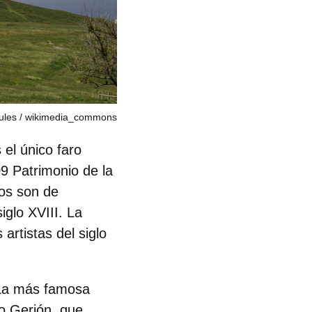
ules
wikimedia_commons
s el
único faro
9 Patrimonio de la
os son de
iglo XVIII. La
artistas del siglo
La más famosa
o Gerión
, que