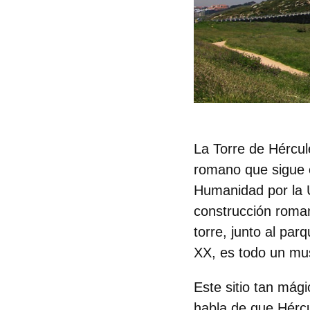
La
Torre de Hércul
romano que sigue 
Humanidad por la 
construcción roman
torre, junto al par
XX, es todo un muse
Este sitio tan mág
habla de que
Hérc