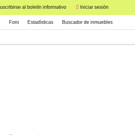
uscribirse al boletín informativo
Iniciar sesión
User
Secondary
Foro
Estadísticas
Buscador de inmuebles