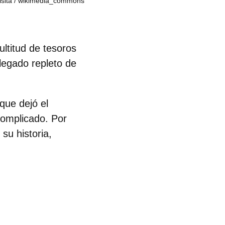
sita
wikimedia_commons
ltitud de tesoros
 legado repleto de
que dejó el
complicado. Por
 su historia,