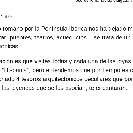
Tesoros romanos de obligada vi
7, 8:04
o romano por la Península Ibérica nos ha dejado
mu
tar
: puentes, teatros, acueductos... se trata de un
tónicas
.
ión es que visites todas y cada una de las joyas 
 "Hispania", pero entendemos que por tiempo es 
onado 4 tesoros arquitectónicos peculiares que
por
 las leyendas que se les asocian
, te encantarán.