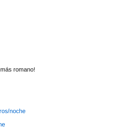
o más romano!
uros/noche
he