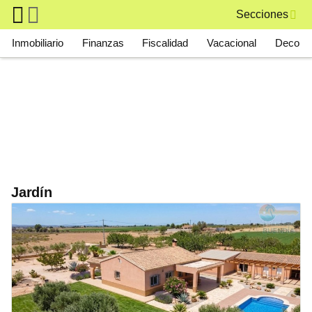
Skip to main content
Secciones
Main navigation
Inmobiliario
Finanzas
Fiscalidad
Vacacional
Deco
Jardín