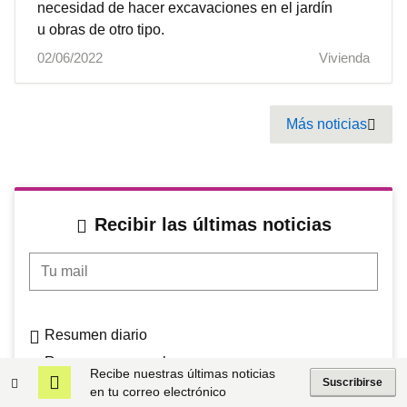
necesidad de hacer excavaciones en el jardín
u obras de otro tipo.
02/06/2022
Vivienda
Pagination
Más noticias
Next
Recibir las últimas noticias
Tu mail
Resumen diario
Resumen semanal
Recibe nuestras últimas noticias
Suscribirse
Mercado de lujo (mensual)
en tu correo electrónico