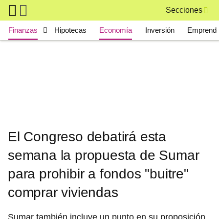
Skip to main content
Secciones
Main navigation
Finanzas
Hipotecas
Economía
Inversión
Emprende
El Congreso debatirá esta
semana la propuesta de Sumar
para prohibir a fondos "buitre"
comprar viviendas
Sumar también incluye un punto en su proposición