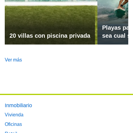
Playas par
20 villas con piscina privada
sea cual se
Ver más
Footer main menu
Inmobiliario
Vivienda
Oficinas