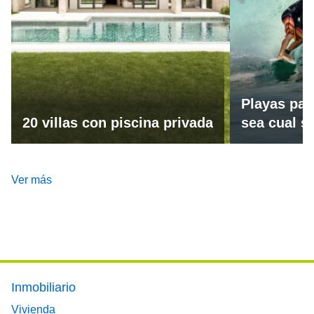
Playas par
20 villas con piscina privada
sea cual se
Ver más
Footer main menu
Inmobiliario
Vivienda